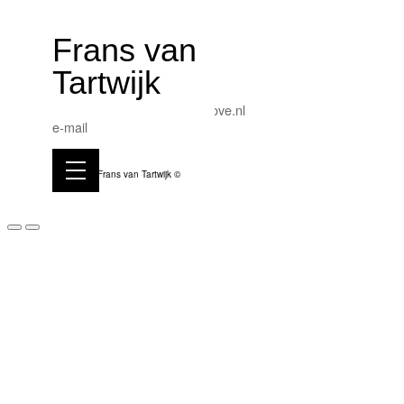
Frans van
Frans van Tartwijk
Tartwijk
tel: 0031-(0)-617586307
mail:
fransvantartwijk@12move.nl
e-mail
Frans van Tartwijk ©